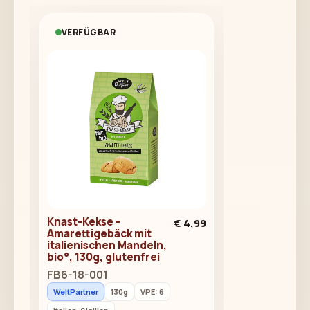
VERFÜGBAR
Knast-Kekse -
€ 4,99
Amarettigebäck mit
italienischen Mandeln,
bio°, 130g, glutenfrei
FB6-18-001
WeltPartner
130g
VPE: 6