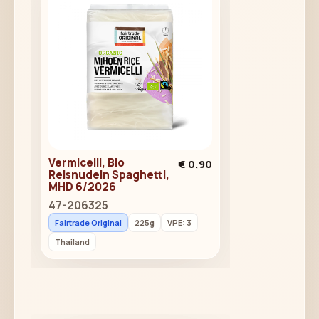
Vermicelli, Bio
€ 0,90
Reisnudeln Spaghetti,
MHD 6/
2026
47-206325
Fairtrade Original
225g
VPE: 3
Thailand