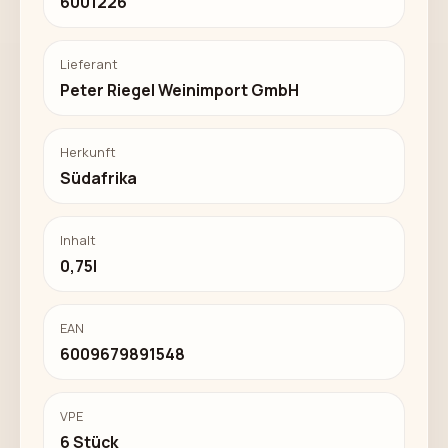
6001226
Lieferant
Peter Riegel Weinimport GmbH
Herkunft
Südafrika
Inhalt
0,75l
EAN
6009679891548
VPE
6 Stück