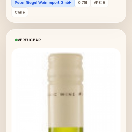
Peter Riegel Weinimport GmbH
0,75l
VPE: 6
Chile
VERFÜGBAR